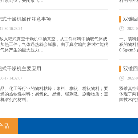
手拧紧到位，关闭放气…
料的特性
耙式干燥机操作注意事项
双锥回
12-30 16:23:24
2022-0
件放入耙式真空干燥机中抽真空，从工件材料中抽取气体成
一、装料
先加热工件，气体遇热就会膨胀。由于真空箱的密封性能很
积的物料
胀气体产生的巨大压力…
0.6g/
耙式干燥机主要应用
双锥回
08-17 14:32:07
2022-0
食品、化工等行业的物料枯燥；浆料、糊状、粉状物料；要
双锥真空
干燥的热敏性材料；易氧化、易爆、强刺激、剧毒物质；需
体现了两
有机溶剂的材料。
国技术的
产品