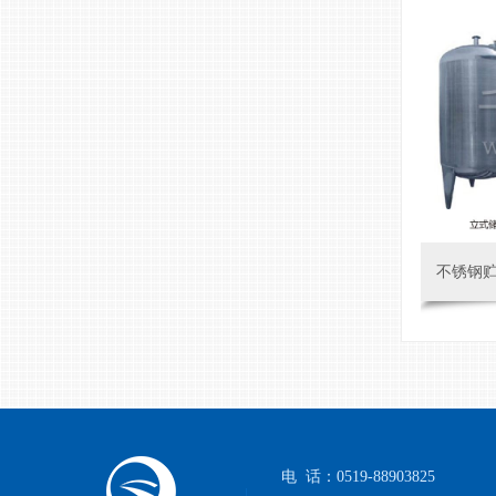
不锈钢
常州市千涛干燥机
电 话：0519-88903825