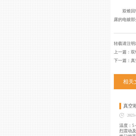
双锥回转真
露的电镀部
转载请注明
上一篇：
双
下一篇：
真
相关
真空
2023-
温度：5
烈震动