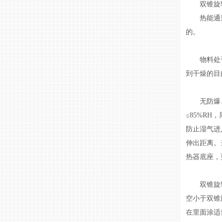
双锥旋转
热能通过封
的。
物料处于真
到干燥的目
无防爆、防
≤85%R
防止湿气进
伸出距离。
热器底座，
双锥旋转真
空小于双锥
在里面涂适