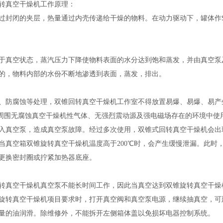
真空干燥机工作原理：
闭的夹层，热量通过内壳传递给干燥的物料。在动力驱动下，罐体作S
空状态，蒸汽压力下降使物料表面的水分达到饱和蒸发，并由真空泵及
的，物料内部的水份不断地渗透到表面，蒸发，排出。
腐蚀等处理，双锥回转真空干燥机工作室不得放置易爆、易爆、易产生
H，周围无腐蚀真空干燥机性气体、无强烈震动源及强电磁场存在的环境中
入真空泵，造成真空泵故障。经过多次使用，双锥式回转真空干燥机会出
当真空箱双锥旋转真空干燥机温度高于200℃时，会产生缓慢泄漏。此时
更换密封圈或拧紧加热器底座。
空干燥机真空泵不能长时间工作，因此当真空达到双锥旋转真空干燥机
旋转真空干燥机项目要求时，打开真空阀和真空泵电源，继续抽真空，可
量的油润滑。除维修外，不能拆开左侧箱体盖以免损坏电器控制系统。