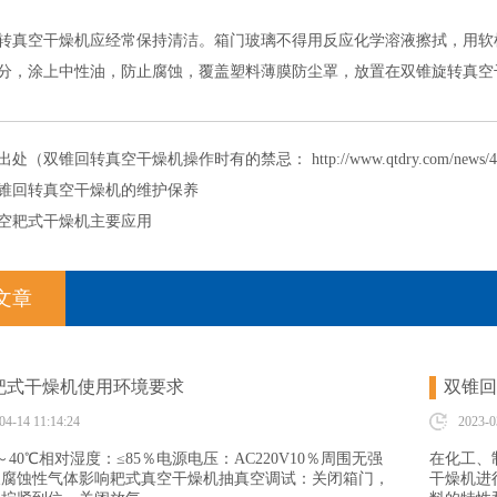
空干燥机应经常保持清洁。箱门玻璃不得用反应化学溶液擦拭，用软棉
分，涂上中性油，防止腐蚀，覆盖塑料薄膜防尘罩，放置在双锥旋转真空
出处（双锥回转真空干燥机操作时有的禁忌：
http://www.qtdry.com/news/
锥回转真空干燥机的维护保养
空耙式干燥机主要应用
文章
耙式干燥机使用环境要求
双锥回
04-14 11:14:24
2023-0
～40℃相对湿度：≤85％电源电压：AC220V10％周围无强
在化工、
及腐蚀性气体影响耙式真空干燥机抽真空调试：关闭箱门，
干燥机进