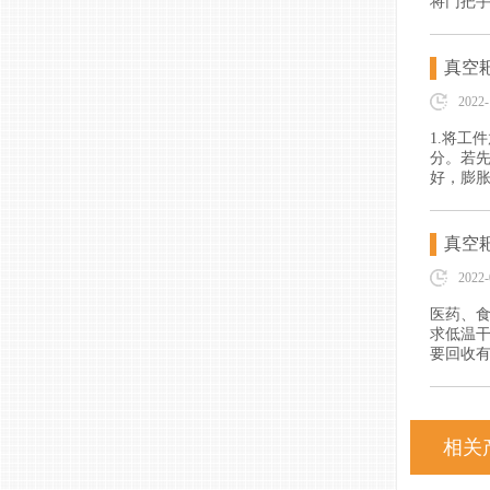
将门把
真空
2022-
1.将工
分。若
好，膨
真空
2022-
医药、
求低温
要回收
相关